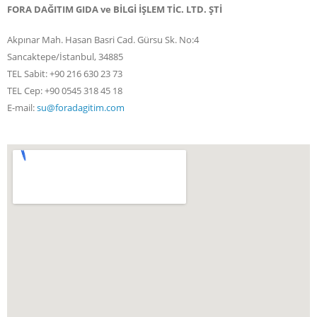
FORA DAĞITIM GIDA ve BİLGİ İŞLEM TİC. LTD. ŞTİ
Akpınar Mah. Hasan Basri Cad. Gürsu Sk. No:4
Sancaktepe/İstanbul, 34885
TEL Sabit: +90 216 630 23 73
TEL Cep: +90 0545 318 45 18
E-mail:
su@foradagitim.com