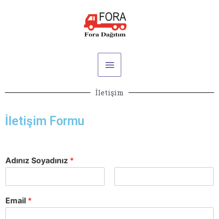
Skip
Main
to
Menu
content
İletişim
İletişim Formu
Adınız Soyadınız
*
Email
*